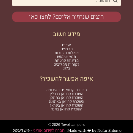
רוצים שנחזור אליכם? לחצו כאן
מידע חשוב
יעדים
מבצעים
שאלות תשובות
תנאי שימוש
מדיניות פרטיות
לקוחות ממליצים
בלוג
איפה אפשר להשכיר?
השכרת קרוואנים באירופה
השכרת קרוואן בברלין
השכרת קרוואן במינכן
השכרת קרוואן באתונה
השכרת קרוואן בפראג
השכרת קרוואן בוינה
© 2026 Tevel campers
Made with ❤️ by Nofar Shlomo |
חברה לקידום אורגני
– פוש דיגיטל