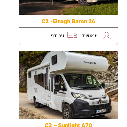
C2 -Elnagh Baron 26
6 אנשים
גיר ידני
C3 – Sunlight A70