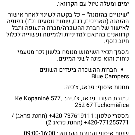
ימים ומעלה טיול עם הקרוואן.
"שינויים בהזמנה"
– כל בקשה לשינוי לאחר אישור
ההזמנה (תאריכים, דגם, שמות נוסעים וכ"ו) כפופה
לאישור של חברת ההשכרה/חברת התעופה ותבל
קרוואנים בהתאם למדיניות ולזמינות ועשוייה לכלול
חיוב נוסף.
מסמך תנאי השימוש מנוסח בלשון זכר מטעמי
נוחות והוא פונה לשני המינים.
חברות ההשכרה ביעדים השונים
Blue Campers
תחנות איסוף: פראג, צ'כיה.
כתובת משרד פראג, צ'כיה:
Ke Kopanině 577,
252 67 Tuchoměřice
מספרי טלפון:
420-737619111+ (תחנת פראג) /
420-771255771+ (תחנת פראג 2)
שעות איסוף והחזרת הקרוואן:
09:00-16:00.