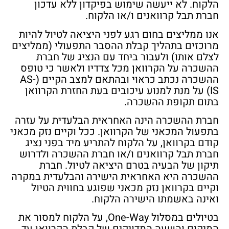
הלקוח. לא ייעשה שימוש בפיקדון ללא עדכון
חברת תבל קרוואנים ו/או הלקוח.
אנו ממליצים בחום רגע לפני היציאה לטיול להיות
מרוכזים בתהליך קבלת ההסבר התפעולי (ממליצים
לצלם אותו) ולעבור ביחד עם הנציג של חברת
ההשכרה על הקרוואן מכל צדדיו ולאשר כי טופס
ההשכרה נכתב כראוי ובהתאם למצב הקיים (AS-
IS) על מנת למנוע עיכובים בעת החזרת הקרוואן
בתום תקופת ההשכרה.
חברת ההשכרה הינה האחראית הבלעדית על עזרה
בתפעול המכאני של הקרוואן. ככל וקיים נזק מכאני
קודם בקרוואן, על הלקוח להתריע מיד בפני נציג
חברת תבל קרוואנים ו/או חברת ההשכרה ולדרוש
תיקון של הבעיה בטרם היציאה לטיול. חברת
ההשכרה היא האחראית הישירה והבלעדית במקרה
וקיים בקרוואן נזק מכאני שפוגע בחווית הטיול
ואינה באשמתו הישירה הלקוח.
בטיולים במסלול One-Way, על הלקוח למסור את
המיקום והשעה המדויקים של קבלת הקרוואן עד