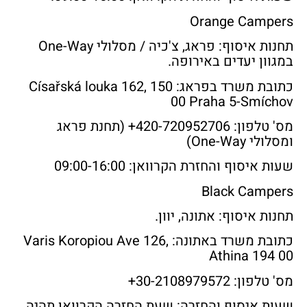
Orange Campers
תחנות איסוף: פראג, צ'כיה / מסלולי One-Way
במגוון יעדים באירופה.
כתובת משרד בפראג:
Císařská louka 162, 150
00 Praha 5-Smíchov
מס' טלפון:
420-720952706+ (תחנת פראג
ומסלולי One-Way)
שעות איסוף והחזרת הקרוואן:
09:00-16:00
Black Campers
תחנות איסוף: אתונה, יוון.
כתובת משרד באתונה:
Varis Koropiou Ave 126,
Athina 194 00
מס' טלפון:
30-2108979572+
שעות איסוף והחזרה:
שעת החזרה הקרוואן תהיה