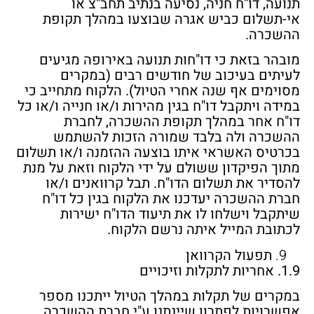
תנועה, דו"ח חניה, נסיעה בנתיב תחב"צ או
אי-תשלום כביש אגרה שבוצעו במהלך תקופת
ההשכרה.
מובהר בזאת כי דו"חות תנועה באירופה מגיעים
לעיתים בעיכוב של חודשים רבים (במקרים
מסוימים אף שנה אחרי הטיול). הלקוח מתחייב כי
במידה ויתקבל דו"ח בגין מהירות ו/או חנייה ו/או כל
דו"ח אחר במהלך תקופת ההשכרה, לחברת
ההשכרה ולה בלבד שמורה הזכות להשתמש
בכרטיס האשראי איתו בוצעה ההזמנה ו/או תשלום
מתוך הפיקדון ששולם על ידי הלקוח וזאת על מנת
להסדיר את תשלום הדו"ח. תבל קרוואנים ו/או
חברת ההשכרה יעדכנו את הלקוח בגין כל דו"ח
שיתקבל וישלחו לו את תיעוד הדו"ח ישירות
לכתובת המייל איתה נרשם הלקוח.
תפעול הקרוואן
1.9. אחריות לתקלות וזיכויים
במקרים של תקלות במהלך הטיול ייתכנו מספר
אפשרויות לפתרון שיינתנו ע"י חברת ההשכרה