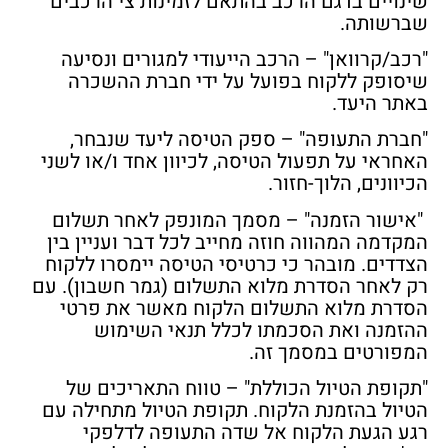
שינויים בדגם הרכב בהתאם לזמינות צי הרכבים
שברשותה.
"רכב/קרוואן"
– הרכב הייעודי למגורים ונסיעה
שיסופק ללקוח בפועל על ידי חברת ההשכרה
באתר היעד.
"חברת התעופה"
– ספק הטיסה ליעד שנבחר,
האחראי על תפעול הטיסה, לכיוון אחד ו/או לשני
הכיוונים, הלוך-חזור.
"אישור הזמנה"
–
מסמך המונפק לאחר תשלום
המקדמה המהווה חוזה מחייב לכל דבר ועניין בין
הצדדים. מובהר כי כרטיסי הטיסה יימסרו ללקוח
רק לאחר הסדרת מלוא התשלום (גמר חשבון). עם
הסדרת מלוא התשלום הלקוח מאשר את פרטי
ההזמנה ואת הסכמתו לכלל תנאי השימוש
המפורטים במסמך זה.
"תקופת הטיול הכוללת"
– טווח התאריכים של
הטיול בהזמנת הלקוח. תקופת הטיול מתחילה עם
רגע הגעת הלקוח אל שדה התעופה לדלפקי