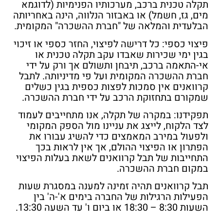
תקלה טכנית ברכב, מערכותיו הפנימיות (לדוגמא
מים, גז, חשמל) או באבזור הנלווה, הינה באחריותה
הבלעדית והמלאה של "חברת ההשכרה" המקומית.
פיצוי כספי:
כל דרישה לפיצוי, החזר כספי או זיכוי
בגין ימי שכירות שאבדו עקב תקלה טכנית או
אי-התאמה ברכב, תיבחן ותשולם אך ורק על ידי
חברת ההשכרה המקומית ועל פי מדיניותה. לתבל
קרוואנים אין סמכות לפצות כספית בגין כשלים
שמקורם בתחזוקת הרכב על ידי חברת ההשכרה.
תפקידנו:
במקרה של תקלה, אנו מתחייבים לעמוד
לצד הלקוח, לייצג את עניינו מול הספק המקומי
ולפעול במירב המאמצים כדי להשיג עבורו את
הפתרון או הפיצוי ההולם, אך אין לראות בכך
התחייבות של תבל קרוואנים לשאת בעלות הפיצוי
במקום חברת ההשכרה.
תבל קרוואנים תהיה זמינה למענה במסגרת שעות
הפעילות הרגילות של החברה בימים א'-ה' בין
השעות 8:30 – 18:30 או ביום ו' עד השעה 13:30.