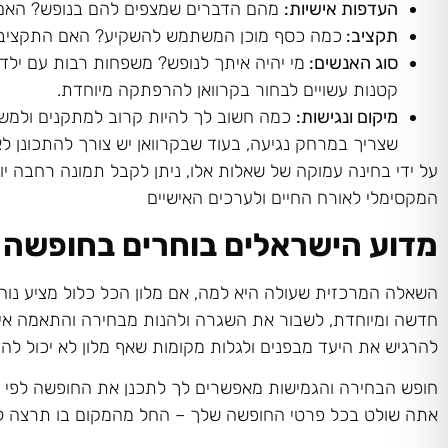
העדפות אישיות:
מהם הדברים שמצפים להם בנופש? האם זה
תקציב:
כמה כסף מוכן המשתמש להשקיע? האם התקציב מ
סוג האנשים:
מי יהיה איתך לנופש? משפחות רבות עם ילדי
קטנות עשויים לבחור בקרוואן להרפתקה מיוחדת.
מיקום ונגישות
:
כמה חשוב לך להיות קרוב למתקנים ולמשאב
שצריך במרחק נגיעה, בעוד שבקרוואן יש צורך להתכונן לא
על ידי בחינה עמוקה של שאלות אלו, ניתן לקבל תמונה רחבה י
המקסימלי לאורח החיים ולערכים האישיים
מדוע הישראלים בוחרים בחופשה ב
השאלה המרכזית שעולה היא למה, אם מלון הכל כלול מציע נוחו
חדשה ומיוחדת, לשבור את השגרה ולהנות מבחירה והתאמה אי
להרגיש את היעד מבפנים ולגלות מקומות שאף מלון לא יכול להצ
חופש הבחירה והגמישות מאפשרים לך לתכנן את החופשה לפי תחו
אתה שולט בכל פרטי החופשה שלך – החל מהמקום בו תרצה לעצ