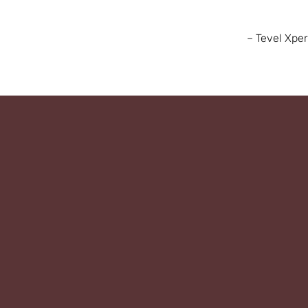
אנחנו ב־Tevel Campers מאמינים שלמטייל הישראלי מגיע יותר – יותר חופש, יותר שלווה, יותר חוויות. לכן יצרנו עבורכם את Tevel Xperience –