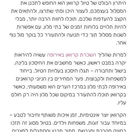
היתרון הבולט של טיול קרוואן הוא החופש לתכנן את
המסלול בעצמכם, לעצור היכן ומתי שתרצו, ולהתאים את
הקצב להעדפות שלכם. תוכלו לחוות הרבה יותר, מבלי
להיות תלויים בלוחות זמנים של בתי מלון, עם אפשרות
לשנות מסלול תוך כדי תנועה ולהתעורר כל בוקר מול נוף
אחר.
למרות שהליך
השכרת קרוואן באירופה
עשויה להיראות
יקרה במבט ראשון, כאשר מחשבים את החיסכון בלינה,
בישול ותחבורה – תגלו חיסכון בעלויות הטיול, בייחוד
למשפחות ולקבוצות. פער המחירים בין חניוני קרוואנים
באירופה לבתי מלון במרכז הערים הוא משמעותי, כאשר
בקרוואן תוכלו להתעורר במיקום שכל מלון היה רק חולם
עליו.
הקרוואן יוצר אינטימיות, זמן איכות משותף וחיבור לטבע –
במיוחד עבור זוגות, משפחות וילדים. בטיול מסוג זה תזכו
בחוויה מקרבת ומגבשת, מתוך תכנון והסתגלות למצבים