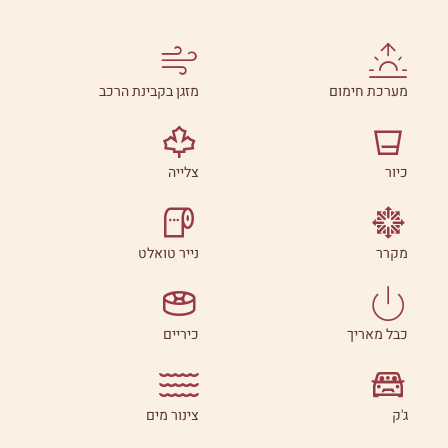
מערכת חימום
מזגן בקבינת הרכב
כיור
צלייה
מקרר
נייר טואלט
כבל מאריך
כיריים
ג'ק
צינור מים