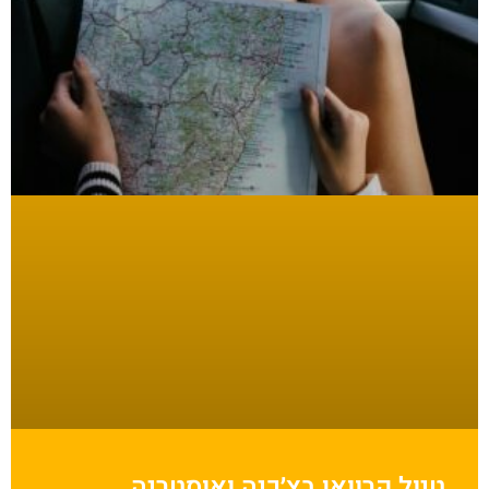
טיול קרוואן בצ׳כיה ואוסטריה