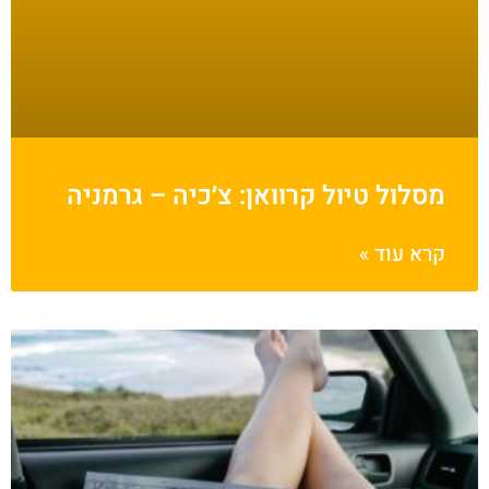
מסלול טיול קרוואן: צ׳כיה – גרמניה
קרא עוד »